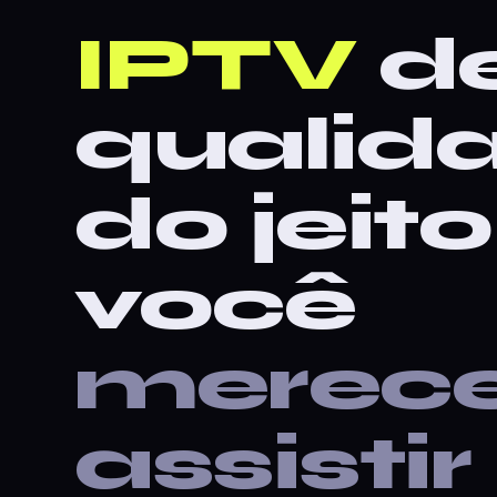
IPTV
d
qualid
do jeit
você
merec
assistir