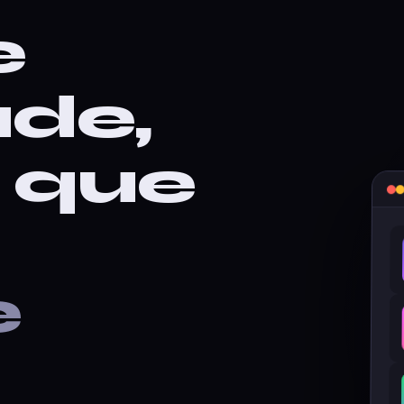
e
ade,
o que
e