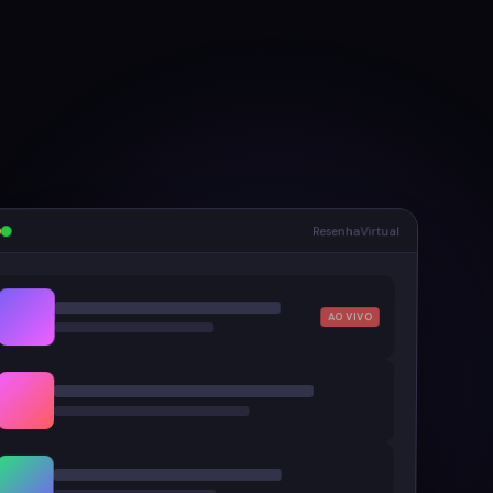
ResenhaVirtual
AO VIVO