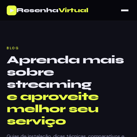
Resenha
Virtual
▶
BLOG
Aprenda mais
sobre
streaming
e aproveite
melhor seu
serviço
Guias de instalação, dicas técnicas, comparativos e